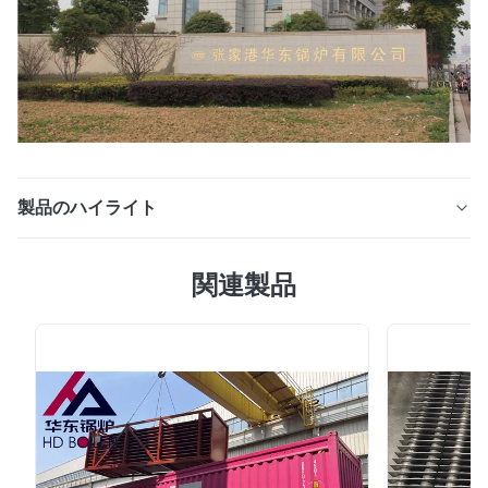
製品のハイライト
CFBのボイラー螺線形のFinned管の鋳鉄の積み重ねのエ
関連製品
コノマイザの工場任意装置高性能のアニーリングの処置
螺線形のFinned管のエコノマイザ エコノマイザは回復排
気ガス熱への排気ガスのストーブの煙突の後部に石炭
consumption.spiralのfinned管のエコノマイザを下げるた
めにであるよい解決である新しく、有効な熱伝達装置、短
い寿命および他の欠点はひどく身に着けられているのため
に軽い管のエコノマイザへ、電気の出力を高めるために取
付ける、ことができる。 細部 熱伝達区域を、容積および