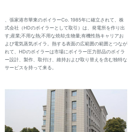
、張家港市華東のボイラーCo. 1985年に確立されて、株
式会社（HDのボイラーとして取引）は、発電所を作り出
す;産業;不用な熱;不用な焼却;生物量;有機性熱キャリアお
よび電気蒸気ボイラ。熱する表面の広範囲の範囲とつなが
れて、HDのボイラーは市場にボイラー圧力部品のボイラ
ー設計、製作、取付け、維持および取り替えを含む独特な
サービスを持って来る。