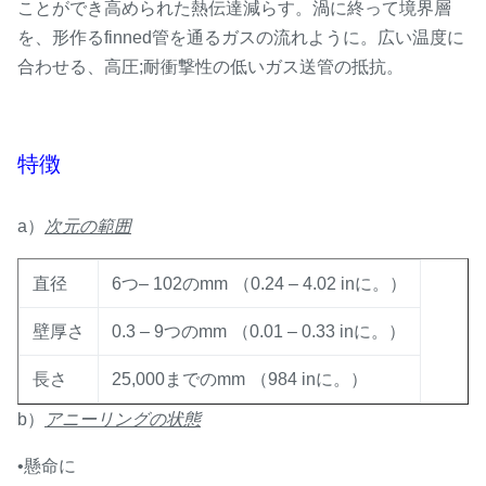
ことができ高められた熱伝達減らす。渦に終って境界層
を、形作るfinned管を通るガスの流れように。広い温度に
合わせる、高圧;耐衝撃性の低いガス送管の抵抗。
特徴
a）
次元の範囲
直径
6つ– 102のmm
（
0.24 – 4.02 inに。）
壁厚さ
0.3 – 9つのmm
（
0.01 – 0.33 inに。）
長さ
25,000までのmm
（
984 inに。）
b）
アニーリングの状態
•懸命に