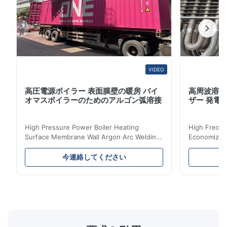
角度の付属品を非常に伸びる、ことができ高められた熱伝
達減らす。渦に終って境界層を、形作...
VIDEO
高圧電源ボイラー 表面膜壁の暖房 バイ
高周波溶接
オマスボイラーのためのアルゴン弧溶接
ザー 発電所
High Pressure Power Boiler Heating
High Freque
Surface Membrane Wall Argon Arc Welding
Economizer 
For Biomass Boiler Product Introduction
Product Des
Water wall panels with pins usually laid
is a device 
今連絡してください
vertically on the inner wall of the furnace
industrial bo
wall, it is mainly used to absorb the radiant
of the flue 
heat emitted by the flame and high-
the feed wa
temperature flue gas in the furnace.It is
fuel consum
the main type of evaporating heating
the flue gas
surface of all kinds of modern boilers and
energy savi
the basic component of boiler water
at the same