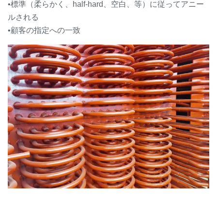
•
標準（柔らかく、half-hard、空白、等）に従って
アニー
ルされる
•
顧客の指定への
一致