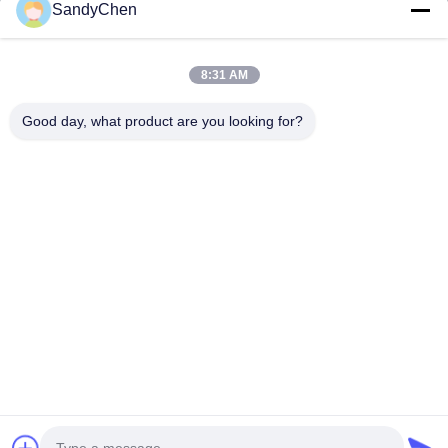
SandyChen
家
プロダクト
8:31 AM
ビデオ
Good day, what product are you looking for?
私達について
工場旅行
品質管理
引用を要求しなさい
Follow Us
©2017- Zhangjiagang HuaDong Boiler Co., Ltd.. すべて 権利は保護されて