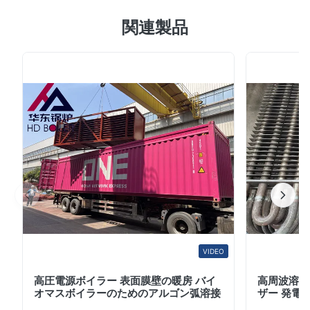
高圧発電所のボイラー断熱材の熱湯のボイラー ドラム
関連製品
TUV証明 製品の説明 蒸気のドラムは水管ボイラーの標準
機能である。それは水管の先端に水/蒸気の貯蔵所であ
る。ドラムは水管で発生する蒸気を貯え、蒸気/水混合物
のための段階分離器として機能する。蒸気ドラムへの「よ
り熱い」-水/および飽和蒸気の蓄積の熱く、冷水の助け間
の密度の相違。 特徴 1.Chinese有名なブランド。
2.Premium質、競争価格。 3.Fast配達、優秀な売り上げ
後のサービス。 4.Certificate ISO9001、ASME、
ISO14001、SGS。 取付けること容易な5.Compact構造。
ボイラーの効率を改...
VIDEO
高圧電源ボイラー 表面膜壁の暖房 バイ
高周波溶接
オマスボイラーのためのアルゴン弧溶接
ザー 発電所