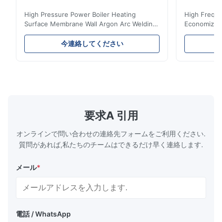
High Pressure Power Boiler Heating
High Freque
Surface Membrane Wall Argon Arc Welding
Economizer 
For Biomass Boiler Product Introduction
Product Des
Water wall panels with pins usually laid
is a device 
今連絡してください
vertically on the inner wall of the furnace
industrial bo
wall, it is mainly used to absorb the radiant
of the flue 
heat emitted by the flame and high-
the feed wa
temperature flue gas in the furnace.It is
fuel consum
the main type of evaporating heating
the flue gas
surface of all kinds of modern boilers and
energy savi
the basic component of boiler water
at the same
要求A 引用
circulation loop.Because of both cooling
protection 
オンラインで問い合わせの連絡先フォームをご利用ください.
質問があれば,私たちのチームはできるだけ早く連絡します.
メール
*
電話 / WhatsApp