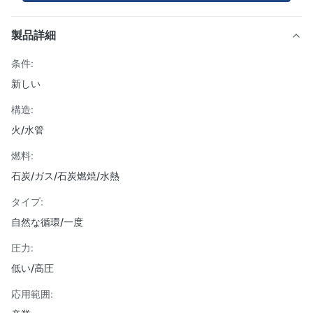
製品詳細
条件:
新しい
構造:
火/水管
燃料:
石炭/ガス/石炭燃焼/水熱
タイプ:
自然な循環/一度
圧力:
低い/高圧
応用範囲: