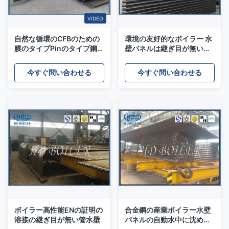
VIDEO
自然な循環のCFBのための
環境の友好的なボイラー 水
膜のタイプPinのタイプ鋼鉄
壁パネルは継ぎ目が無い
水壁パネル
ASTMの証明を合金にする
今すぐ問い合わせる
今すぐ問い合わせる
ボイラー高性能ENの証明の
合金鋼の産業ボイラー水壁
溶接の継ぎ目が無い管水壁
パネルの自動水中に沈めら