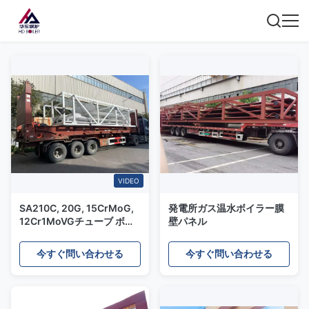
VIDEO
SA210C, 20G, 15CrMoG,
発電所ガス温水ボイラー膜
12Cr1MoVGチューブ ボイ
壁パネル
ラー膜水壁パネル/発電所の
ボイラー用水壁チューブパ
今すぐ問い合わせる
今すぐ問い合わせる
ネル