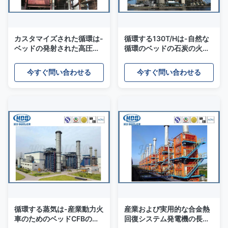
カスタマイズされた循環は-
循環する130T/Hは-自然な
ベッドの発射された高圧蒸
循環のベッドの石炭の火力
気ボイラの石炭を流動性に
量の植物のボイラーを流動
した
性にした
今すぐ問い合わせる
今すぐ問い合わせる
循環する蒸気は-産業動力火
産業および実用的な合金熱
車のためのベッドCFBのボ
回復システム発電機の長い