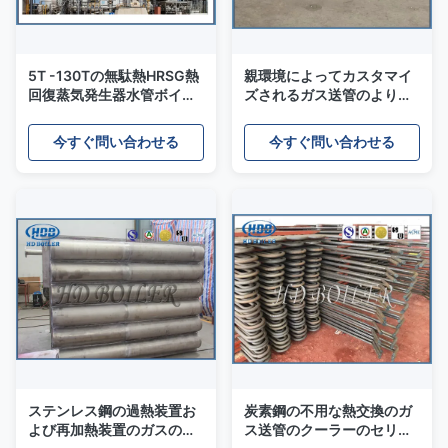
5T -130Tの無駄熱HRSG熱
親環境によってカスタマイ
回復蒸気発生器水管ボイラ
ズされるガス送管のより涼
ー
しいセリウムROHS CCC
ISO9001 UL
今すぐ問い合わせる
今すぐ問い合わせる
ステンレス鋼の過熱装置お
炭素鋼の不用な熱交換のガ
よび再加熱装置のガスの企
ス送管のクーラーのセリウ