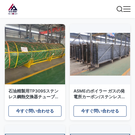
石油精製用TP309Sステン
ASMEのボイラー ガスの発
レス鋼熱交換器チューブバ
電所カーボン/ステンレス鋼
ンドル
のためのより涼しい熱交換
器
今すぐ問い合わせる
今すぐ問い合わせる